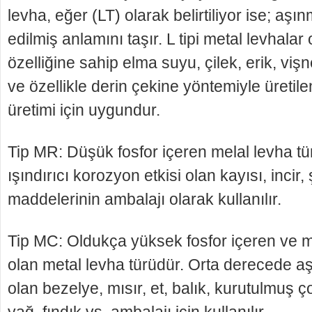
lev­ha, eğer (LT) olarak belirtiliyor ise; aşı
edilmiş anlamını taşır. L tipi metal levhalar 
özelliğine sa­hip elma suyu, çilek, erik, vişne
ve özellikle derin çekine yöntemiyle üretilen
üretimi için uygun­dur.
Tip MR: Düşük fosfor içeren melal levha t
ışındırıcı korozyon etkisi olan kayısı, incir, 
maddelerinin am­balajı olarak kullanılır.
Tip MC: Oldukça yüksek fosfor içeren ve me
olan metal levha türüdür. Orta derecede aşı
olan bezelye, mısır, et, balık, kurutulmuş 
yağ, fındık vs. ambalajı için kullanılır.