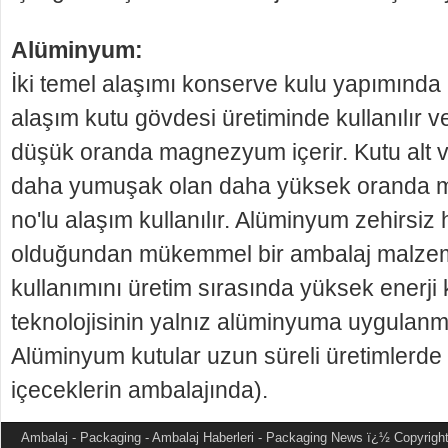
Alüminyum:
İki temel alaşımı konserve kulu yapımında k
alaşım kutu gövdesi üretiminde kullanılır 
düşük oran­da magnezyum içerir. Kutu alt v
daha yumu­şak olan daha yüksek oranda
no'lu alaşım kul­lanılır. Alüminyum zehirsiz h
olduğundan mükemmel bir ambalaj malzem
kullanımını üretim sırasında yüksek enerji 
teknolojisinin yalnız alü­minyuma uygulanma
Alüminyum kutular uzun süreli üretimlerde 
içeceklerin ambalajında).
Ambalaj - Packaging - Ambalaj Haberleri - Packaging News
ï¿½ Copyright