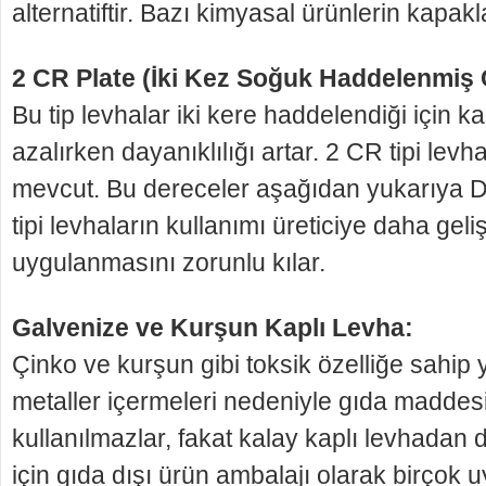
alternatiftir. Bazı kimyasal ürünlerin ka­pakl
2 CR Plate (İki Kez Soğuk Haddelenmiş 
Bu tip levhalar iki kere haddelendiği için ka
azalır­ken dayanıklılığı artar. 2 CR tipi levha
mevcut. Bu dereceler aşağıdan yukarıya 
tipi levhala­rın kullanımı üreticiye daha geli
uygulanmasını zorunlu kılar.
Galvenize ve Kurşun Kaplı Levha:
Çinko ve kurşun gibi toksik özelliğe sahip
metaller içermeleri nedeniyle gıda maddesi
kullanılmazlar, fa­kat kalay kaplı levhadan
için gıda dışı ürün ambalajı olarak birçok 