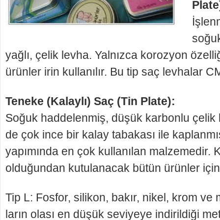
Plate
İşlen
soğuk
yağlı, çelik lev­ha. Yalnızca korozyon özell
ürünler irin kullanılır. Bu tip saç levhalar
Teneke (Kalaylı) Saç (Tin Plate):
Soğuk haddelenmiş, düşük karbonlu çelik l
de çok ince bir kalay tabakası ile kaplanmı
yapı­mında en çok kullanılan malzemedir. K
olduğun­dan kutulanacak bütün ürünler için ku
Tip L: Fosfor, silikon, bakır, nikel, krom ve
ların olası en düşük seviyeye indirildiği me