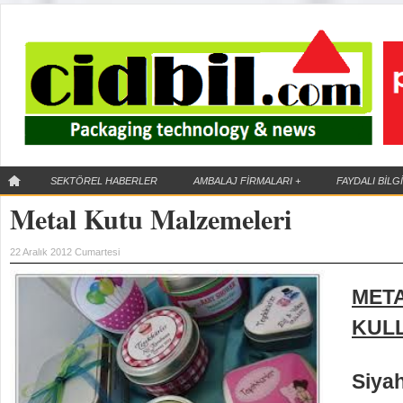
SEKTÖREL HABERLER
AMBALAJ FİRMALARI
+
FAYDALI BİLG
Metal Kutu Malzemeleri
IML Teknolojisi
22 Aralık 2012 Cumartesi
Kalıp içi etiketleme
(IML) ne demektir ?
META
KUL
Siya