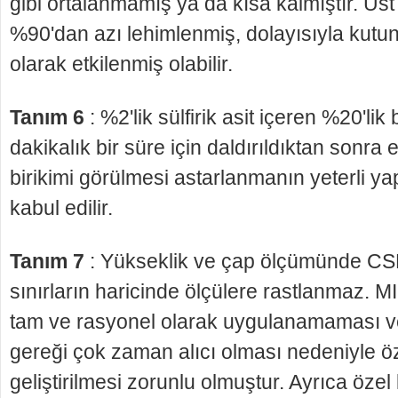
gibi or­talanmamış ya da kısa kalmıştır. Üst
%90'dan azı lehimlenmiş, dolayısıyla kutu
olarak etkilen­miş olabilir.
Tanım 6
: %2'lik sülfirik asit içeren %20'lik 
daki­kalık bir süre için daldırıldıktan sonr
birikimi görülmesi astarlanmanın yeterli ya
kabul edi­lir.
Tanım 7
: Yükseklik ve çap ölçümünde CS
sı­nırların haricinde ölçülere rastlanmaz. 
tam ve rasyonel olarak uygulanamaması v
gereği çok zaman alıcı olması nedeniyle öz
geliştirilmesi zorunlu olmuştur. Ayrıca özel