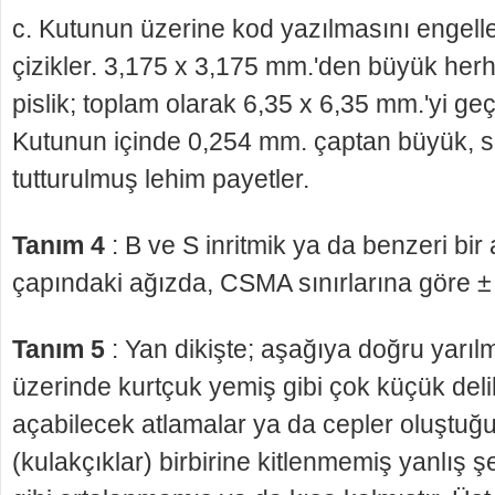
c. Kutunun üzerine kod yazılmasını engell
çizikler. 3,175 x 3,175 mm.'den büyük herh
pislik; toplam olarak 6,35 x 6,35 mm.'yi g
Kutunun içinde 0,254 mm. çaptan büyük, sab
tutturulmuş lehim payetler.
Tanım 4
: B ve S inritmik ya da benzeri bir 
çapın­daki ağızda, CSMA sınırlarına göre ±
Tanım 5
: Yan dikişte; aşağıya doğru yarılm
üzerinde kurtçuk yemiş gibi çok küçük delik
açabilecek atlamalar ya da cepler oluştuğ
(ku­lakçıklar) birbirine kitlenmemiş yanlış şe