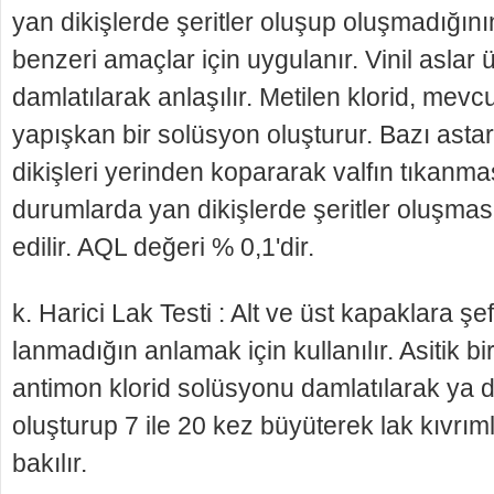
yan dikişlerde şeritler oluşup oluşmadığı
benzeri amaç­lar için uygulanır. Vinil aslar 
damlatılarak anlaşı­lır. Metilen klorid, mevcut
yapışkan bir solüsyon oluşturur. Bazı astar
dikişleri yerinden kopararak valfın tıkanma
durumlarda yan dikişlerde şeritler oluşması
edilir. AQL değeri % 0,1'dir.
k. Harici Lak Testi : Alt ve üst kapaklara şe
lanmadığın anlamak için kullanılır. Asitik bi
antimon klorid solüsyonu damlatılarak ya da
oluşturup 7 ile 20 kez büyüterek lak kıvrı
bakılır.