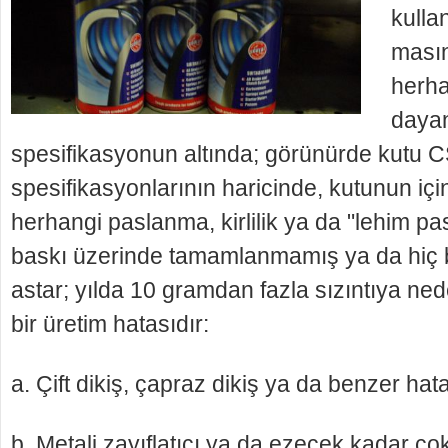
kulla
masın
herha
dayan
spesifikasyonun altında; görünürde kutu 
spesifikasyonlarının haricinde, kutunun iç
herhangi paslanma, kirlilik ya da "lehim past
baskı üzerinde tamam­lanmamış ya da hi
astar; yılda 10 gramdan fazla sızıntıya ne
bir üretim hatasıdır:
a. Çift dikiş, çapraz dikiş ya da benzer hata
b. Metali zayıflatıcı ya da ezecek kadar çok 