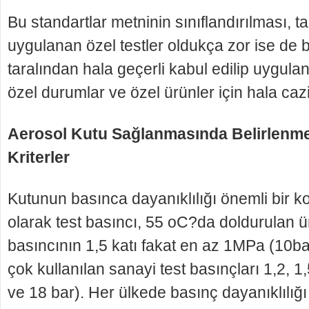
Bu standartlar metninin sınıflandırılması, t
uygula­nan özel testler oldukça zor ise de
taralın­dan hala geçerli kabul edilip uygulanı
özel du­rumlar ve özel ürünler için hala cazi
Aerosol Kutu Sağlanmasında Belirlenm
Kriterler
Kutunun basınca dayanıklılığı önemli bir k
ola­rak test basıncı, 55 oC?da doldurula
basıncı­nın 1,5 katı fakat en az 1MPa (10ba
çok kulla­nılan sanayi test basınçları 1,2, 1
ve 18 bar). Her ülkede basınç dayanıklılığı g