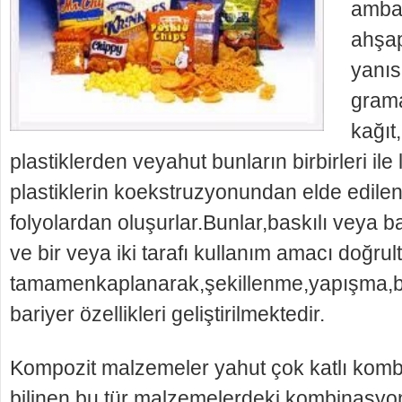
ambal
ahşa
yanısı
gram
kağıt
plastiklerden veyahut bunların birbirleri il
plastiklerin koekstruzyonundan elde edilen
folyolardan oluşurlar.Bunlar,baskılı veya b
ve bir veya iki tarafı kullanım amacı doğr
tamamenkaplanarak,şekillenme,yapışma,b
bariyer özellikleri geliştirilmektedir.
Kompozit malzemeler yahut çok katlı komb
bilinen bu tür malzemelerdeki kombinasyo