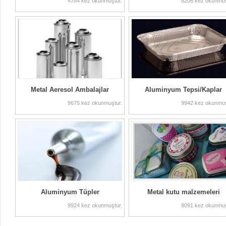
4784 kez okunmuştur.
8206 kez okunmuş
Metal Aeresol Ambalajlar
Aluminyum Tepsi/Kaplar
9675 kez okunmuştur.
9942 kez okunmuş
Aluminyum Tüpler
Metal kutu malzemeleri
9924 kez okunmuştur.
8091 kez okunmuş