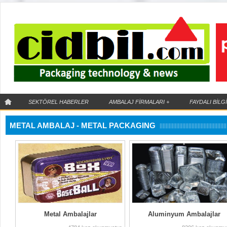
SEKTÖREL HABERLER
AMBALAJ FİRMALARI
+
FAYDALI BİLG
METAL AMBALAJ - METAL PACKAGING
IML Teknolojisi
Kalıp içi etiketleme
(IML) ne demektir ?
Metal Ambalajlar
Aluminyum Ambalajlar